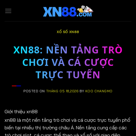
Skip
to
content
XỔ SỐ XN88
XN88: NỀN TẢNG TRÒ
CHƠI VÀ CÁ CƯỢC
TRỰC TUYẾN
POSTED ON
THÁNG 05 18,2026
BY
KOO CHANGMO
Giới thiệu xn88
xn88 là một nền tảng trò chơi và cá cược trực tuyến phổ
biến tại nhiều thị trường châu Á. Nền tảng cung cấp các
trò chơi slot, cá cược thể thao và xổ số với giao diện