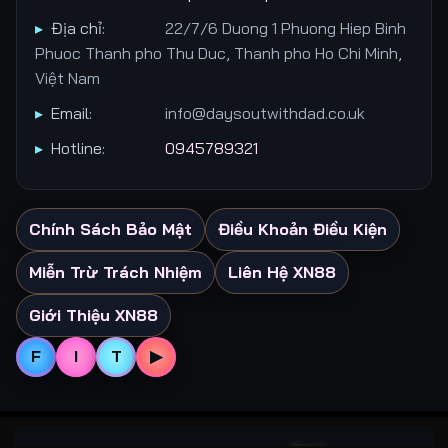
Địa chỉ:
22/7/6 Duong 1 Phuong Hiep Binh
Phuoc Thanh pho Thu Duc, Thanh pho Ho Chi Minh,
Việt Nam
Email:
info@daysoutwithdad.co.uk
Hotline:
0945789321
Chính Sách Bảo Mật
Điều Khoản Điều Kiện
Miễn Trừ Trách Nhiệm
Liên Hệ XN88
Giới Thiệu XN88
F
I
T
▶