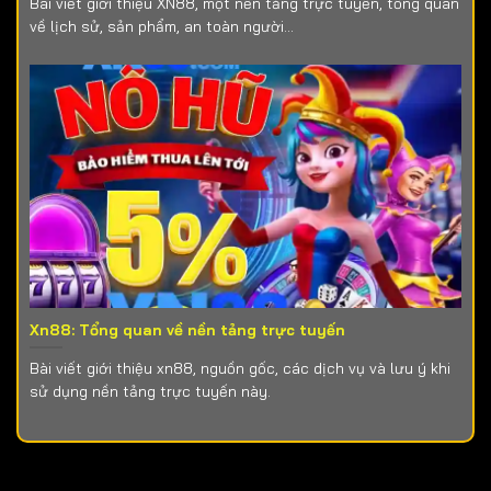
Bài viết giới thiệu XN88, một nền tảng trực tuyến, tổng quan
về lịch sử, sản phẩm, an toàn người...
Xn88: Tổng quan về nền tảng trực tuyến
Bài viết giới thiệu xn88, nguồn gốc, các dịch vụ và lưu ý khi
sử dụng nền tảng trực tuyến này.