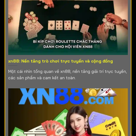
xn88: Nền tảng trò chơi trực tuyến và cộng đồng
Một cái nhìn tổng quan về xn88, nền tảng giải trí trực tuyến,
các sản phẩm và cam kết an toàn.