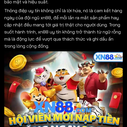
bảo mật và hiệu suất.
Thông điệp uy tín không chỉ là lời hứa, nó là cam kết hàng
ngày của đội ngũ xn88, để mỗi lần ra mắt sản phẩm hay
cập nhật đều mang tới giá trị thật cho người dùng. Trong
suốt hành trình, xn88 uy tín không trở thành từ ngữ rỗng
mà là động lực để vượt qua thách thức và ghi dấu ấn
trong lòng cộng đồng.