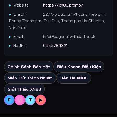
Website:
https://xn88.promo/
Địa chỉ:
22/7/6 Duong 1 Phuong Hiep Binh
Phuoc Thanh pho Thu Duc, Thanh pho Ho Chi Minh,
Việt Nam
Email:
info@daysoutwithdad.co.uk
Hotline:
0945789321
Chính Sách Bảo Mật
Điều Khoản Điều Kiện
Miễn Trừ Trách Nhiệm
Liên Hệ XN88
Giới Thiệu XN88
F
I
T
▶