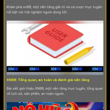
Khám phá xn88, một nền tảng giải trí và cá cược trực tuyến
nổi bật với trải nghiệm người dùng tốt...
XN88: Tổng quan, an toàn và đánh giá nền tảng
Bài viết giới thiệu XN88, một nền tảng trực tuyến, tổng quan
về lịch sử, sản phẩm, an toàn người...