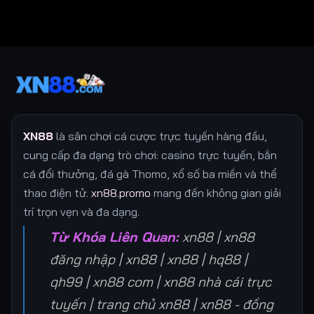
XN88
là sân chơi cá cược trực tuyến hàng đầu,
cung cấp đa dạng trò chơi: casino trực tuyến, bắn
cá đổi thưởng, đá gà Thomo, xổ số ba miền và thể
thao điện tử.
xn88.promo
mang đến không gian giải
trí trọn vẹn và đa dạng.
Từ Khóa Liên Quan:
xn88 | xn88
đăng nhập | xn88 | xn88 | hq88 |
qh99 | xn88 com | xn88 nhà cái trực
tuyến | trang chủ xn88 | xn88 - đồng