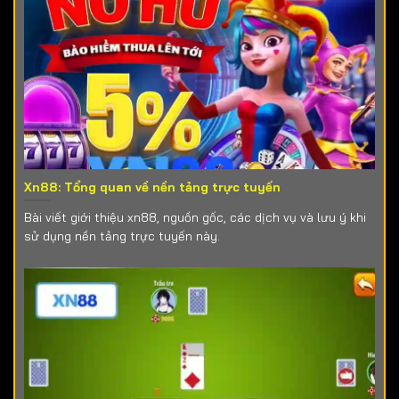
Xn88: Tổng quan về nền tảng trực tuyến
Bài viết giới thiệu xn88, nguồn gốc, các dịch vụ và lưu ý khi
sử dụng nền tảng trực tuyến này.