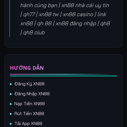
hành cùng bạn | xn88 nhà cái uy tín
| qh77 | xn88 tw | xn88 casino | link
xn88 | qh 88 | xn88 đăng nhập | qh8
| qh8 club
HƯỚNG DẪN
Đăng Ký XN88
Đăng Nhập XN88
Nạp Tiền XN88
Rút Tiền XN88
Tải App XN88