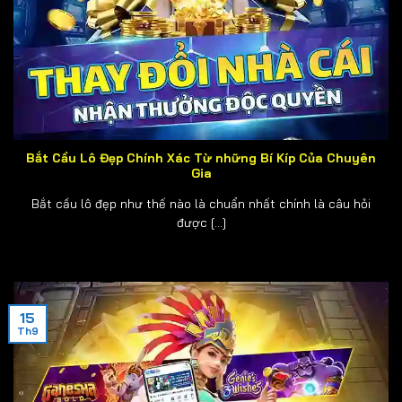
Bắt Cầu Lô Đẹp Chính Xác Từ những Bí Kíp Của Chuyên
Gia
Bắt cầu lô đẹp như thế nào là chuẩn nhất chính là câu hỏi
được [...]
15
Th9