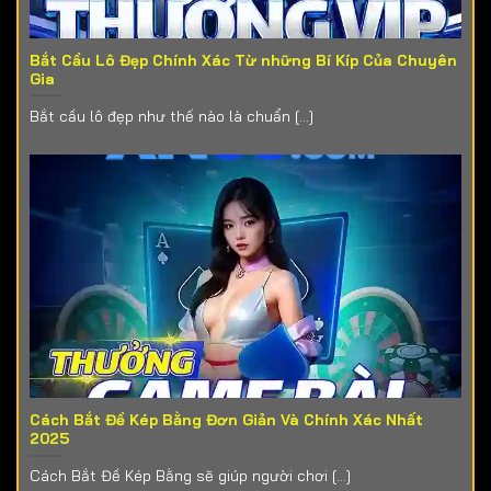
Bắt Cầu Lô Đẹp Chính Xác Từ những Bí Kíp Của Chuyên
Gia
Bắt cầu lô đẹp như thế nào là chuẩn [...]
Cách Bắt Đề Kép Bằng Đơn Giản Và Chính Xác Nhất
2025
Cách Bắt Đề Kép Bằng sẽ giúp người chơi [...]