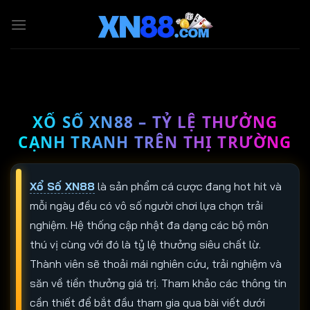
Skip
to
content
XỔ SỐ XN88 – TỶ LỆ THƯỞNG
CẠNH TRANH TRÊN THỊ TRƯỜNG
Xổ Số XN88
là sản phẩm cá cược đang hot hit và
mỗi ngày đều có vô số người chơi lựa chọn trải
nghiệm. Hệ thống cập nhật đa dạng các bộ môn
thú vị cùng với đó là tỷ lệ thưởng siêu chất lừ.
Thành viên sẽ thoải mái nghiên cứu, trải nghiệm và
săn về tiền thưởng giá trị. Tham khảo các thông tin
cần thiết để bắt đầu tham gia qua bài viết dưới