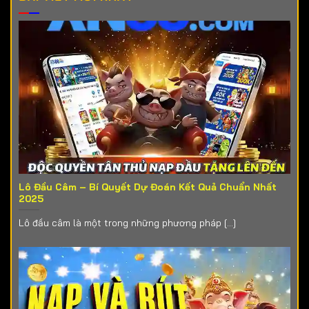
Lô Đầu Câm – Bí Quyết Dự Đoán Kết Quả Chuẩn Nhất
2025
Lô đầu câm là một trong những phương pháp [...]