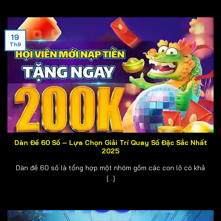
19
Th9
Dàn Đề 60 Số – Lựa Chọn Giải Trí Quay Số Đặc Sắc Nhất
2025
Dàn đề 60 số là tổng hợp một nhóm gồm các con lô có khả
[...]