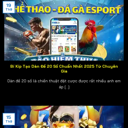
19
Th9
Bí Kíp Tạo Dàn Đề 20 Số Chuẩn Nhất 2025 Từ Chuyên
Gia
Dàn đề 20 số là chiến thuật đặt cược được rất nhiều anh em
áp [...]
15
Th9