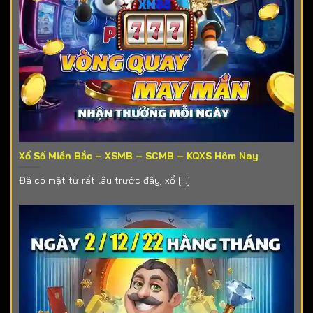
Xổ Số Miền Bắc – XSMB – SCMB – KQXS Hôm Nay
Đã có mặt từ rất lâu trước đây, xổ [...]