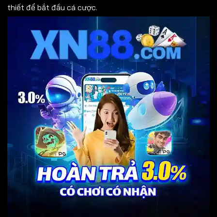
thiết để bắt đầu cá cược.