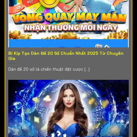
Bí Kíp Tạo Dàn Đề 20 Số Chuẩn Nhất 2025 Từ Chuyên
Gia
Dàn đề 20 số là chiến thuật đặt cược [...]