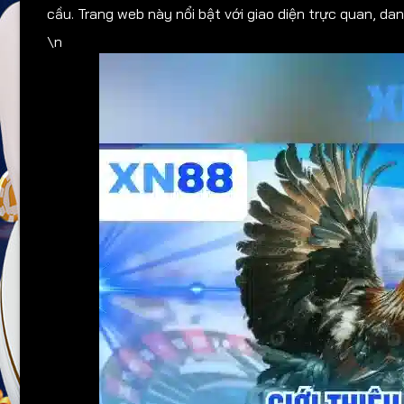
cầu. Trang web này nổi bật với giao diện trực quan, d
\n