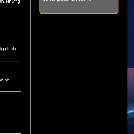
ản. Những
Hãy dành
uôn nỗ