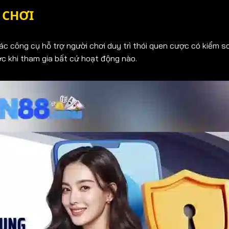
 CHƠI
các công cụ hỗ trợ người chơi duy trì thói quen cược có kiểm s
c khi tham gia bất cứ hoạt động nào.