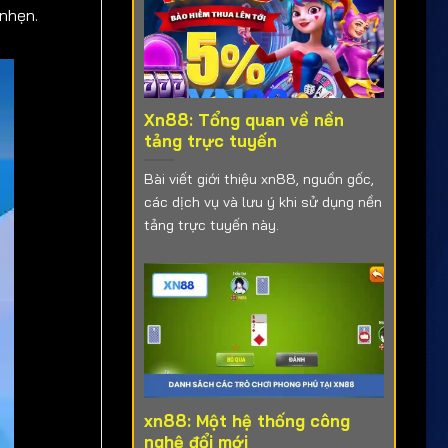
 nhẹn.
Xn88: Tổng quan về nền
tảng trực tuyến
Bài viết giới thiệu xn88, nguồn gốc,
các dịch vụ và lưu ý khi sử dụng nền
tảng trực tuyến này.
xn88: Một hệ thống công
nghệ đổi mới