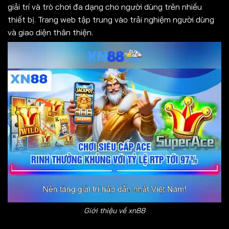
giải trí và trò chơi đa dạng cho người dùng trên nhiều
thiết bị. Trang web tập trung vào trải nghiệm người dùng
và giao diện thân thiện.
Giới thiệu về xn88