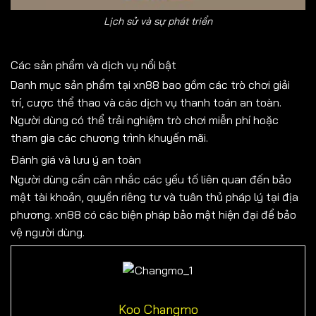
Lịch sử và sự phát triển
Các sản phẩm và dịch vụ nổi bật
Danh mục sản phẩm tại xn88 bao gồm các trò chơi giải
trí, cược thể thao và các dịch vụ thanh toán an toàn.
Người dùng có thể trải nghiệm trò chơi miễn phí hoặc
tham gia các chương trình khuyến mãi.
Đánh giá và lưu ý an toàn
Người dùng cần cân nhắc các yếu tố liên quan đến bảo
mật tài khoản, quyền riêng tư và tuân thủ pháp lý tại địa
phương. xn88 có các biện pháp bảo mật hiện đại để bảo
vệ người dùng.
Koo Changmo