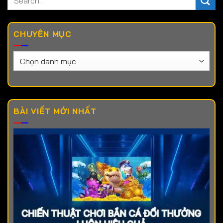
CHUYÊN MỤC
Chuyên
Mục
BÀI VIẾT MỚI NHẤT