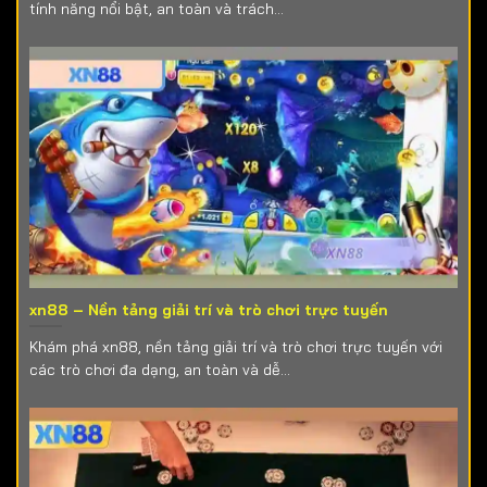
tính năng nổi bật, an toàn và trách...
xn88 – Nền tảng giải trí và trò chơi trực tuyến
Khám phá xn88, nền tảng giải trí và trò chơi trực tuyến với
các trò chơi đa dạng, an toàn và dễ...