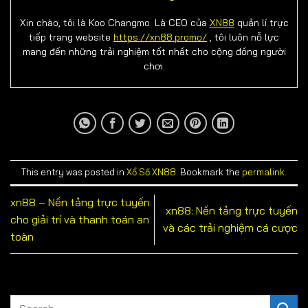
Xin chào, tôi là Koo Changmo. Là CEO của
XN88
quản lí trực
tiếp trang website
https://xn88.promo/
, tôi luôn nỗ lực
mang đến những trải nghiệm tốt nhất cho cộng đồng người
chơi.
This entry was posted in
Xổ Số XN88
. Bookmark the
permalink
.
xn88 – Nền tảng trực tuyến
xn88: Nền tảng trực tuyến
cho giải trí và thanh toán an
và các trải nghiệm cá cược
toàn