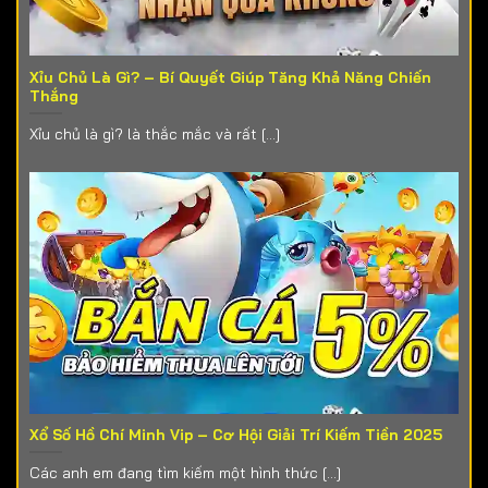
Xỉu Chủ Là Gì? – Bí Quyết Giúp Tăng Khả Năng Chiến
Thắng
Xỉu chủ là gì? là thắc mắc và rất [...]
Xổ Số Hồ Chí Minh Vip – Cơ Hội Giải Trí Kiếm Tiền 2025
Các anh em đang tìm kiếm một hình thức [...]