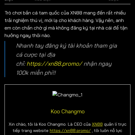
Trò chơi bắn cá tam quốc của XN88 mang đến rất nhiều
trải nghiệm thú vị, mới lạ cho khách hàng. Vậy nên, anh
em còn chần chờ gì mà không đăng ký tại nhà cái để tận
hưởng ngay thôi nào.
Nhanh tay đăng ký tài khoản tham gia
cá cược tại địa
chỉ:
https://xn88.promo/
nhận ngay
100k miễn phí!!
Koo Changmo
Xin chào, tôi là Koo Changmo. Là CEO của
XN88
quản lí trực
tiếp trang website
https://xn88.promo/
, tôi luôn nỗ lực