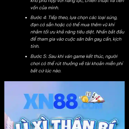
khó phù hợp với năng lực, chiến thuật và tiền
vốn của mình.
Bước 4: Tiếp theo, lựa chọn các loại súng,
đạn có sẵn hoặc có thể mua thêm vũ khí
nhằm tối ưu khả năng tiêu diệt. Nhấn bắt đầu
để tham gia vào cuộc săn bắn gay cấn, kịch
tính.
Bước 5: Sau khi ván game kết thúc, người
chơi có thể rút thưởng về tài khoản miễn phí
bất cứ lúc nào.