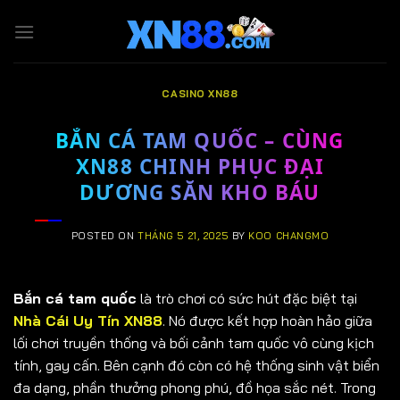
Skip
to
content
CASINO XN88
BẮN CÁ TAM QUỐC – CÙNG
XN88 CHINH PHỤC ĐẠI
DƯƠNG SĂN KHO BÁU
POSTED ON
THÁNG 5 21, 2025
BY
KOO CHANGMO
Bắn cá tam quốc
là trò chơi có sức hút đặc biệt tại
Nhà Cái Uy Tín XN88
. Nó được kết hợp hoàn hảo giữa
lối chơi truyền thống và bối cảnh tam quốc vô cùng kịch
tính, gay cấn. Bên cạnh đó còn có hệ thống sinh vật biển
đa dạng, phần thưởng phong phú, đồ họa sắc nét. Trong