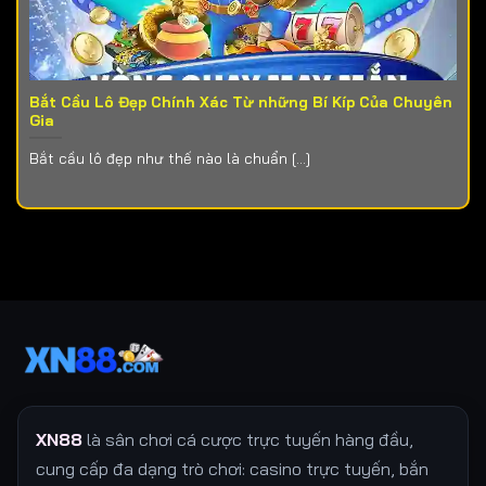
Bắt Cầu Lô Đẹp Chính Xác Từ những Bí Kíp Của Chuyên
Gia
Bắt cầu lô đẹp như thế nào là chuẩn [...]
XN88
là sân chơi cá cược trực tuyến hàng đầu,
cung cấp đa dạng trò chơi: casino trực tuyến, bắn