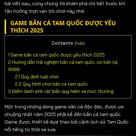
bài viết sau, cùng chúng tôi khám phá chi tiết trước khi
tận hưởng trọn vẹn trò chơi này nhé.
GAME BẮN CÁ TAM QUỐC ĐƯỢC YÊU
THÍCH 2025
Contents
[
hide
]
1
Game bắn cá tam quốc được yêu thích 2025
2
Hướng dẫn trải nghiệm bắn cá tam quốc cơ bản tại
XN88
2.1
Quy định luật chơi
2.2
Quy trình chơi bắn cá tam quốc
3
Điểm danh sinh vật biển quý hiếm và mức thưởng
Một trong những dòng game săn cá độc đáo, được ưa
chuộng nhất năm 2025 phải kể đến bắn cá tam quốc.
Game được thiết kế dựa theo bối cảnh lịch sử Tam Quốc
nổi tiếng từ thời xa xưa.