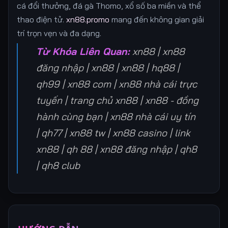
cá đổi thưởng, đá gà Thomo, xổ số ba miền và thể
thao điện tử.
xn88.promo
mang đến không gian giải
trí trọn vẹn và đa dạng.
Từ Khóa Liên Quan:
xn88 | xn88
đăng nhập | xn88 | xn88 | hq88 |
qh99 | xn88 com | xn88 nhà cái trực
tuyến | trang chủ xn88 | xn88 - đồng
hành cùng bạn | xn88 nhà cái uy tín
| qh77 | xn88 tw | xn88 casino | link
xn88 | qh 88 | xn88 đăng nhập | qh8
| qh8 club