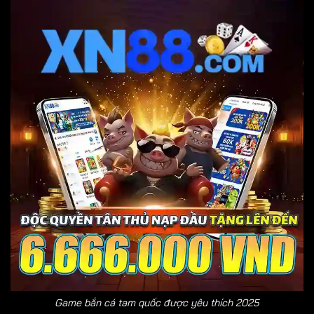
Game bắn cá tam quốc được yêu thích 2025