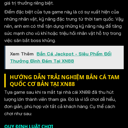
giá trị thưởng riêng biệt.
Điểm đặc biệt của tựa game này là có sự xuất hiện của
những nhân vật, kỹ năng đặc trưng từ thời tam quốc. Vậy
nên, anh em có thể tận dụng những kỹ năng này để tăng
sức mạnh cho vũ khí hoặc triệu hồi nhân vật hỗ trợ trong
việc săn bắt boss khủng.
Xem Thêm
Bắn Cá Jackpot - Siêu Phẩm Đổi
Thưởng Đình Đám Tại XN88
HƯỚNG DẪN TRẢI NGHIỆM BẮN CÁ TAM
QUỐC CƠ BẢN TẠI XN88
Tựa game sau khi ra mắt tại nhà cái XN88 đã thu hút
lượng lớn thành viên tham gia. Đó là vì lối chơi dễ hiểu,
đơn giản, phù hợp với tất cả khách hàng. Cụ thể cách
chơi như sau:
QUY ĐỊNH LUẬT CHƠI