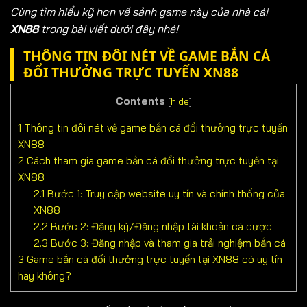
Cùng tìm hiểu kỹ hơn về sảnh game này của nhà cái
XN88
trong bài viết dưới đây nhé!
THÔNG TIN ĐÔI NÉT VỀ GAME BẮN CÁ
ĐỔI THƯỞNG TRỰC TUYẾN XN88
Contents
[
hide
]
1
Thông tin đôi nét về game bắn cá đổi thưởng trực tuyến
XN88
2
Cách tham gia game bắn cá đổi thưởng trực tuyến tại
XN88
2.1
Bước 1: Truy cập website uy tín và chính thống của
XN88
2.2
Bước 2: Đăng ký/Đăng nhập tài khoản cá cược
2.3
Bước 3: Đăng nhập và tham gia trải nghiệm bắn cá
3
Game bắn cá đổi thưởng trực tuyến tại XN88 có uy tín
hay không?