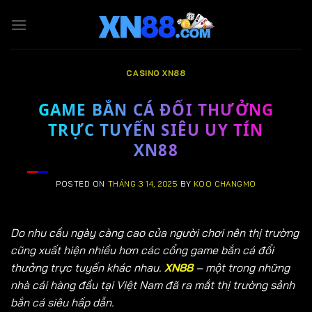
Skip
to
content
CASINO XN88
GAME BẮN CÁ ĐỔI THƯỞNG
TRỰC TUYẾN SIÊU UY TÍN
XN88
POSTED ON
THÁNG 3 14, 2025
BY
KOO CHANGMO
Do nhu cầu ngày càng cao của người chơi nên thị trường
cũng xuất hiện nhiều hơn các cổng game bắn cá đổi
thưởng trực tuyến khác nhau.
XN88
– một trong những
nhà cái hàng đầu tại Việt Nam đã ra mắt thị trường sảnh
bắn cá siêu hấp dẫn.