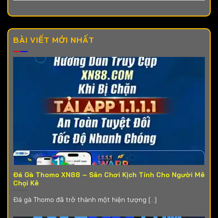
BÀI VIẾT MỚI NHẤT
Đá Gà Thomo XN88 – Sân Chơi Kịch Tính Cho Người Mê
Chọi Kê
Đá gà Thomo đã trở thành một hiện tượng [...]