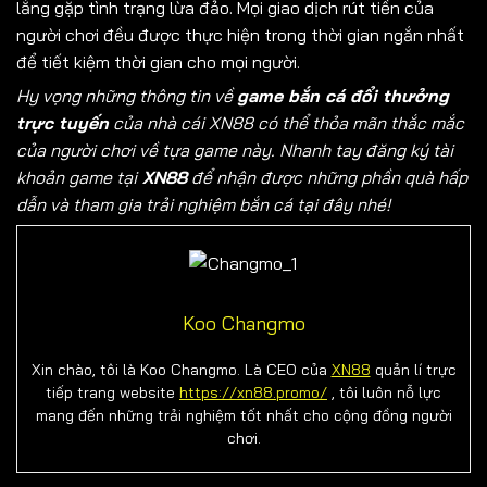
lắng gặp tình trạng lừa đảo. Mọi giao dịch rút tiền của
người chơi đều được thực hiện trong thời gian ngắn nhất
để tiết kiệm thời gian cho mọi người.
Hy vọng những thông tin về
game bắn cá đổi thưởng
trực tuyến
của nhà cái XN88 có thể thỏa mãn thắc mắc
của người chơi về tựa game này. Nhanh tay đăng ký tài
khoản game tại
XN88
để nhận được những phần quà hấp
dẫn và tham gia trải nghiệm bắn cá tại đây nhé!
Koo Changmo
Xin chào, tôi là Koo Changmo. Là CEO của
XN88
quản lí trực
tiếp trang website
https://xn88.promo/
, tôi luôn nỗ lực
mang đến những trải nghiệm tốt nhất cho cộng đồng người
chơi.