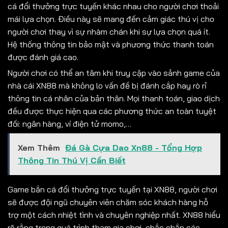
cá đổi thưởng trực tuyến khác nhau cho người chơi thoải
mái lựa chọn. Điều này sẽ mang đến cảm giác thú vị cho
người chơi thay vì sự nhàm chán khi sự lựa chọn quá ít.
Hệ thống thông tin bảo mật và phương thức thanh toán
được đánh giá cao.
Người chơi có thể an tâm khi truy cập vào sảnh game của
nhà cái XN88 mà không lo vấn đề bị đánh cắp hay rò rỉ
thông tin cá nhân của bản thân. Mọi thanh toán, giao dịch
đều được thực hiện qua các phương thức an toàn tuyệt
đối: ngân hàng, ví điện tử momo,…
Xem Thêm
Đá Gà Cựa Dao Xn88 - Tổng Hợp
Thông Tin Thú Vị Cần Biết
Game bắn cá đổi thưởng trực tuyến tại XN88, người chơi
sẽ được đội ngũ chuyên viên chăm sóc khách hàng hỗ
trợ một cách nhiệt tình và chuyên nghiệp nhất. XN88 hiểu
rõ rằng trong quá trình tham gia chơi, chắc chắn các