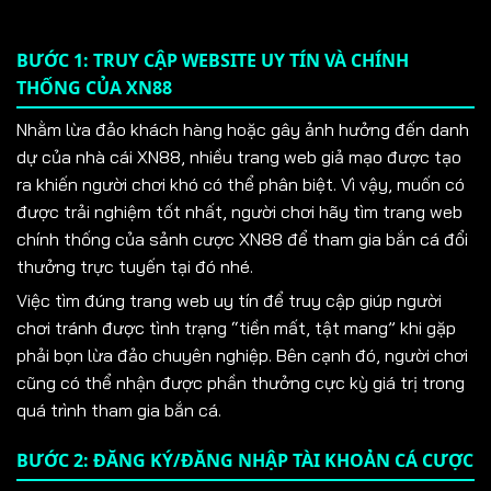
BƯỚC 1: TRUY CẬP WEBSITE UY TÍN VÀ CHÍNH
THỐNG CỦA XN88
Nhằm lừa đảo khách hàng hoặc gây ảnh hưởng đến danh
dự của nhà cái XN88, nhiều trang web giả mạo được tạo
ra khiến người chơi khó có thể phân biệt. Vì vậy, muốn có
được trải nghiệm tốt nhất, người chơi hãy tìm trang web
chính thống của sảnh cược XN88 để tham gia bắn cá đổi
thưởng trực tuyến tại đó nhé.
Việc tìm đúng trang web uy tín để truy cập giúp người
chơi tránh được tình trạng “tiền mất, tật mang” khi gặp
phải bọn lừa đảo chuyên nghiệp. Bên cạnh đó, người chơi
cũng có thể nhận được phần thưởng cực kỳ giá trị trong
quá trình tham gia bắn cá.
BƯỚC 2: ĐĂNG KÝ/ĐĂNG NHẬP TÀI KHOẢN CÁ CƯỢC