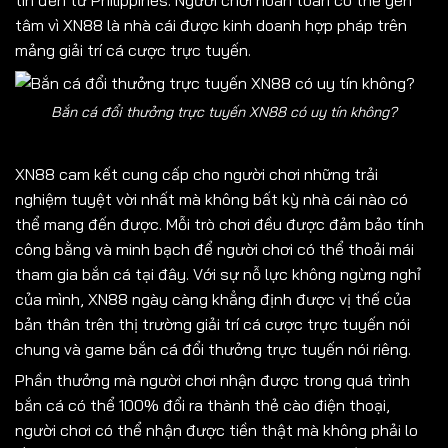
tín đến từ Philippines. Người chơi hoàn toàn có thể yên
tâm vì XN88 là nhà cái được kinh doanh hợp pháp trên
mảng giải trí cá cược trực tuyến.
Bắn cá đổi thưởng trực tuyến XN88 có uy tín không?
XN88 cam kết cung cấp cho người chơi những trải
nghiệm tuyệt vời nhất mà không bất kỳ nhà cái nào có
thể mang đến được. Mỗi trò chơi đều được đảm bảo tính
công bằng và minh bạch để người chơi có thể thoải mái
tham gia bắn cá tại đây. Với sự nỗ lực không ngừng nghỉ
của mình, XN88 ngày càng khẳng định được vị thế của
bản thân trên thị trường giải trí cá cược trực tuyến nói
chung và game bắn cá đổi thưởng trực tuyến nói riêng.
Phần thưởng mà người chơi nhận được trong quá trình
bắn cá có thể 100% đổi ra thành thẻ cào điện thoại,
người chơi có thể nhận được tiền thật mà không phải lo