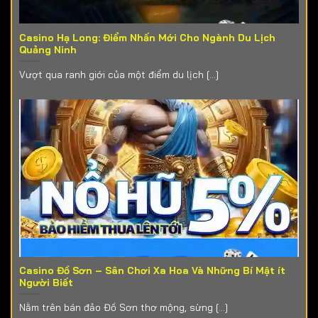
Casino Hạ Long: Điểm Nhấn Mới Cho Ngành Du Lịch
Quảng Ninh
Vượt qua ranh giới của một điểm du lịch [...]
Casino Đồ Sơn – Sân Chơi Xa Hoa Và Những Bí Mật ít
Người Biết
Nằm trên bán đảo Đồ Sơn thơ mộng, sừng [...]